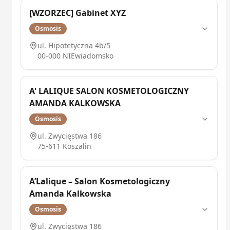
[WZORZEC] Gabinet XYZ
Osmosis
ul. Hipotetyczna 4b/5
00-000
NIEwiadomsko
A' LALIQUE SALON KOSMETOLOGICZNY
AMANDA KALKOWSKA
Osmosis
ul. Zwycięstwa 186
75-611
Koszalin
A’Lalique – Salon Kosmetologiczny
Amanda Kalkowska
Osmosis
ul. Zwycięstwa 186